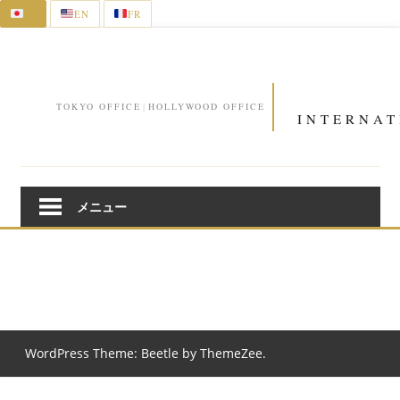
JA
EN
FR
コ
ン
テ
ン
TOKYO OFFICE
|
HOLLYWOOD OFFICE
ツ
へ
ス
キ
メニュー
ッ
プ
[npc]
WordPress Theme: Beetle by ThemeZee.