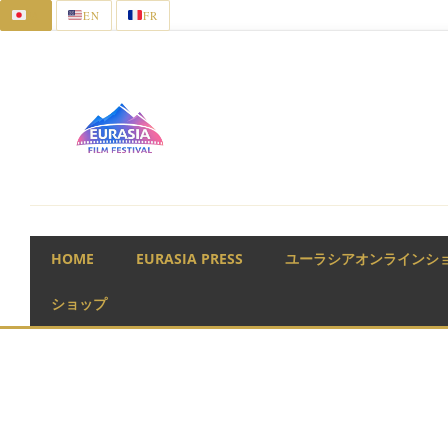
JA
EN
FR
コ
ン
テ
ン
ツ
へ
ス
キ
ッ
HOME
EURASIA PRESS
ユーラシアオンラインシ
プ
ショップ
◎映画「歳三の刀」 撮影@
日時:5月23日（月） ２０
場所: 馳走 風々 東京都新宿区