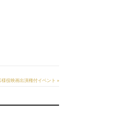
、会席料理を味わいながら、
客様役映画出演権付イベント