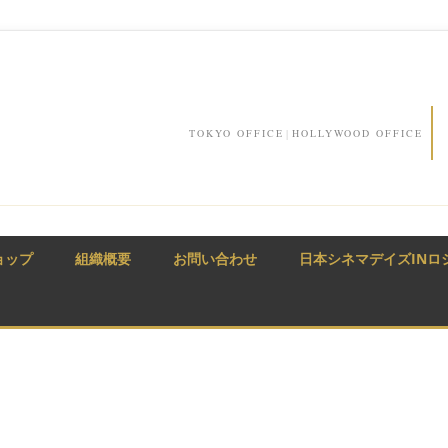
TOKYO OFFICE
|
HOLLYWOOD OFFICE
ョップ
組織概要
お問い合わせ
日本シネマデイズINロ
風々
時から
新宿 3-6-2 栄ビル3F