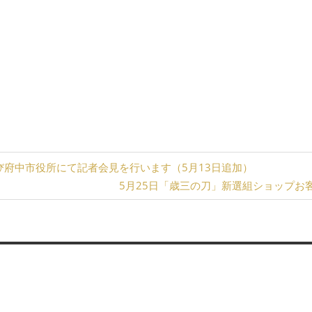
かんこ）と刀を持ってきたミハイル（マキシム・コロソフ） が
 :55000円
る権利と、風々のお食事 （限定6名）
から
び府中市役所にて記者会見を行います（5月13日追加）
次
5月25日「歳三の刀」新選組ショップお
の
記
事:
ことはありません。
※
が付いている欄は必須項目です