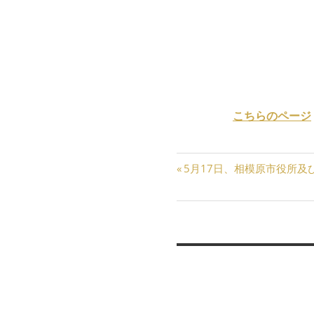
撮影内容:主人公智子役（
刀の謎について語るシーン
映画応援エキストラを募集する
当シーンで映画に出演でき
申し込みは
こちらのページ
投
前
5月17日、相模原市役所及
の
稿
記
ナ
事:
返信を残す
ビ
ゲ
メールアドレスが公開される
ー