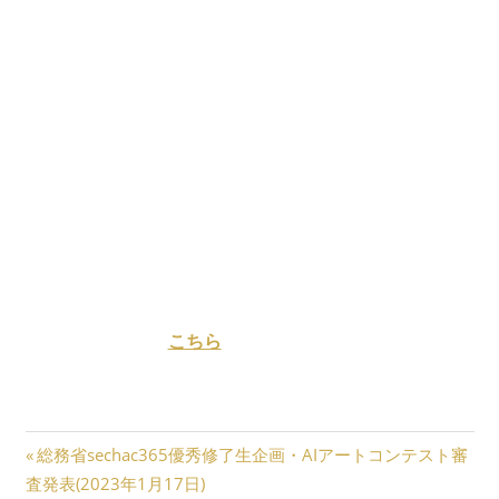
ユーラシア国際映画祭も「JAPANサムライ体験ツアーと
映画歳三の刀を提案」して本イベントに、「アトリエカ
フェR」の名称にてブース出展いたします。
日時：2023年5月10日（水）～12日（金）、5月10・11
日は開場10～18時、12日は開場10～17時
場所：東京ビッグサイト（ゆりかもめ・東京ビッグサイ
ト駅から徒歩3分、りんかい線・国際展示場駅から徒歩7
分）
本イベントはアトリエカフェR主催・ユーラシア国際映
画祭協力事業として行われます。もっと詳しく知りたい
方は公式ページの
こちら
から。なお、入場に関しては招
待券がない場合、5,000円が必要になります。
投
前
総務省sechac365優秀修了生企画・AIアートコンテスト審
の
査発表(2023年1月17日)