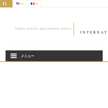
JA
EN
FR
コ
ン
テ
ン
TOKYO OFFICE
|
HOLLYWOOD OFFICE
ツ
へ
ス
キ
メニュー
ッ
プ
心と体を健康にする旅 “ウェルネスツーリズム” に関わ
る施設・アクティビティ・ヘルシー食・地域が一堂に出
展する日本初の展示会。国内・海外のウェルネルコンテ
ンツを比較検討するために、旅行会社・メディア、企
業・団体の人事総務が多数来場します。