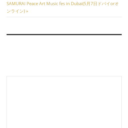
稿
次
記
SAMURAI Peace Art Music fes in Dubai(5月7日ドバイorオ
ナ
の
事:
ンライン)
記
ビ
事:
返信を残す
ゲ
ー
メールアドレスが公開されることはありません。
※
が付い
シ
ている欄は必須項目です
ョ
コメント
※
ン